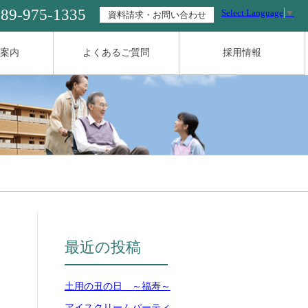
089-975-1335
Select Language
▼
資料請求・お問い合わせ
案内
よくあるご質問
採用情報
最近の投稿
土用の丑の日 ～福寿～
アイスクリームパーティ