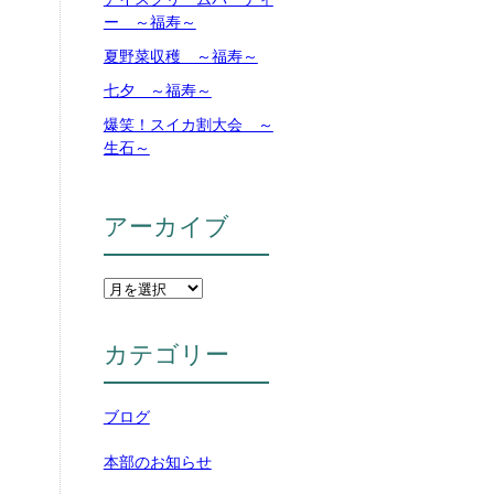
ー ～福寿～
夏野菜収穫 ～福寿～
七夕 ～福寿～
爆笑！スイカ割大会 ～
生石～
アーカイブ
カテゴリー
ブログ
本部のお知らせ