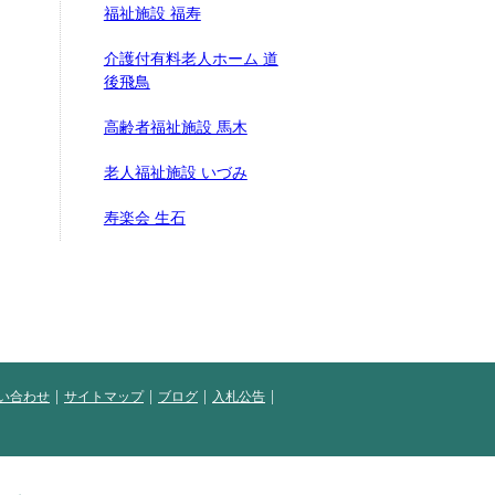
福祉施設 福寿
介護付有料老人ホーム 道
後飛鳥
高齢者福祉施設 馬木
老人福祉施設 いづみ
寿楽会 生石
い合わせ
サイトマップ
ブログ
入札公告