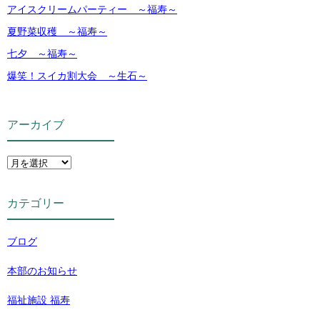
アイスクリームパーティー ～福寿～
夏野菜収穫 ～福寿～
七夕 ～福寿～
爆笑！スイカ割大会 ～生石～
アーカイブ
カテゴリー
ブログ
本部のお知らせ
福祉施設 福寿