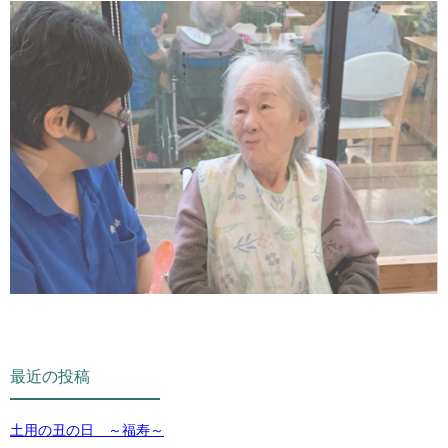
最近の投稿
土用の丑の日 ～福寿～