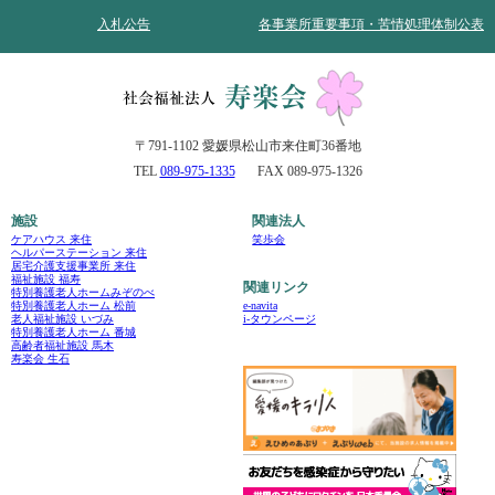
入札公告
各事業所重要事項・苦情処理体制公表
〒791-1102 愛媛県松山市来住町36番地
TEL
089-975-1335
FAX 089-975-1326
施設
関連法人
ケアハウス 来住
笑歩会
ヘルパーステーション 来住
居宅介護支援事業所 来住
福祉施設 福寿
関連リンク
特別養護老人ホームみぞのべ
e-navita
特別養護老人ホーム 松前
i-タウンページ
老人福祉施設 いづみ
特別養護老人ホーム 番城
高齢者福祉施設 馬木
寿楽会 生石