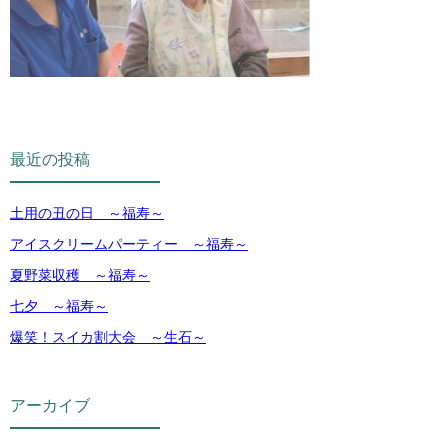
最近の投稿
土用の丑の日 ～福寿～
アイスクリームパーティー ～福寿～
夏野菜収穫 ～福寿～
七夕 ～福寿～
爆笑！スイカ割大会 ～生石～
アーカイブ