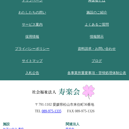
トップページ
寿楽会とは
わたしたちの想い
施設のご紹介
サービス案内
よくあるご質問
採用情報
情報開示
プライバシーポリシー
資料請求・お問い合わせ
サイトマップ
ブログ
入札公告
各事業所重要事項・苦情処理体制公表
〒791-1102 愛媛県松山市来住町36番地
TEL
089-975-1335
FAX 089-975-1326
施設
関連法人
ケアハウス 来住
笑歩会