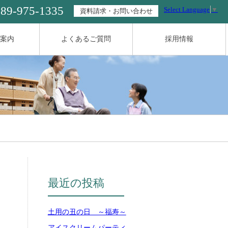
089-975-1335
Select Language
▼
資料請求・お問い合わせ
案内
よくあるご質問
採用情報
最近の投稿
土用の丑の日 ～福寿～
アイスクリームパーティ