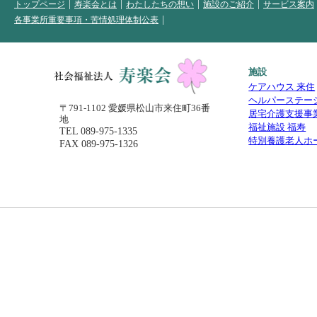
トップページ
寿楽会とは
わたしたちの想い
施設のご紹介
サービス案内
各事業所重要事項・苦情処理体制公表
施設
ケアハウス 来住
ヘルパーステー
〒791-1102 愛媛県松山市来住町36番
居宅介護支援事
地
福祉施設 福寿
TEL
089-975-1335
特別養護老人ホ
FAX 089-975-1326