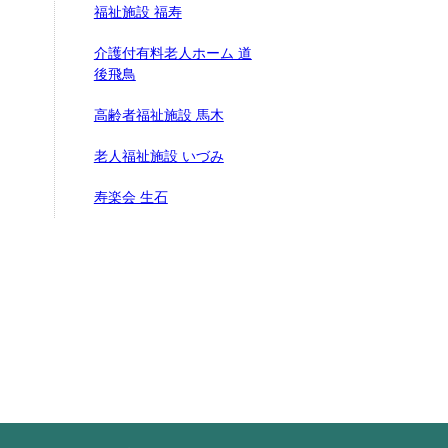
福祉施設 福寿
介護付有料老人ホーム 道
後飛鳥
高齢者福祉施設 馬木
老人福祉施設 いづみ
寿楽会 生石