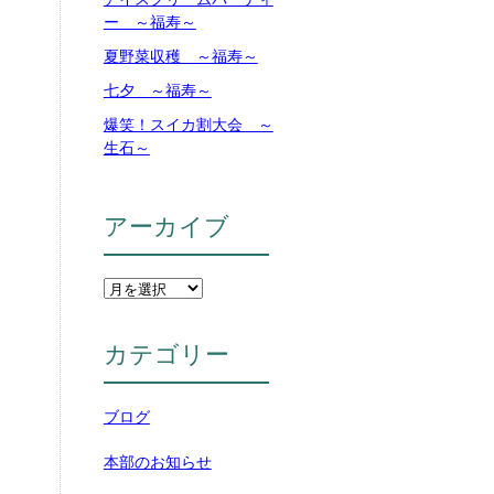
ー ～福寿～
夏野菜収穫 ～福寿～
七夕 ～福寿～
爆笑！スイカ割大会 ～
生石～
アーカイブ
カテゴリー
ブログ
本部のお知らせ