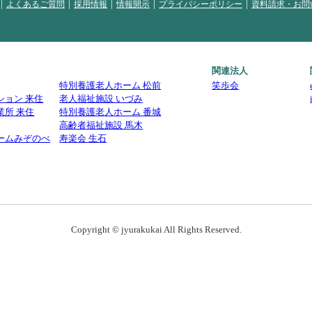
よくあるご質問
採用情報
情報開示
プライバシーポリシー
資料請求・お問
関連法人
特別養護老人ホーム 松前
笑歩会
ション 来住
老人福祉施設 いづみ
業所 来住
特別養護老人ホーム 番城
高齢者福祉施設 馬木
ームみぞのべ
寿楽会 生石
Copyright © jyurakukai All Rights Reserved.