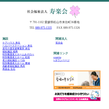
〒791-1102 愛媛県松山市来住町36番地
TEL
089-975-1335
FAX 089-975-1326
施設
関連法人
ケアハウス 来住
笑歩会
ヘルパーステーション 来住
居宅介護支援事業所 来住
福祉施設 福寿
関連リンク
特別養護老人ホームみぞのべ
e-navita
特別養護老人ホーム 松前
i-タウンページ
老人福祉施設 いづみ
特別養護老人ホーム 番城
高齢者福祉施設 馬木
寿楽会 生石