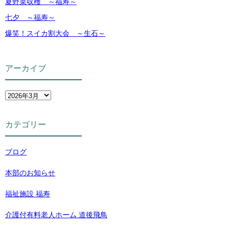
夏野菜収穫 ～福寿～
七夕 ～福寿～
爆笑！スイカ割大会 ～生石～
アーカイブ
カテゴリー
ブログ
本部のお知らせ
福祉施設 福寿
介護付有料老人ホーム 道後飛鳥