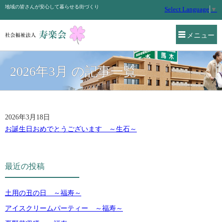
地域の皆さんが安心して暮らせる街づくり
Select Language
▼
メニュー
2026年3月 の記事一覧
2026年3月18日
お誕生日おめでとうございます ～生石～
最近の投稿
土用の丑の日 ～福寿～
アイスクリームパーティー ～福寿～