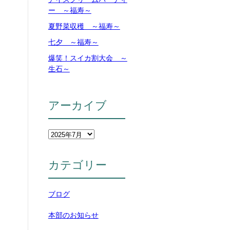
ー ～福寿～
夏野菜収穫 ～福寿～
七夕 ～福寿～
爆笑！スイカ割大会 ～
生石～
アーカイブ
カテゴリー
ブログ
本部のお知らせ