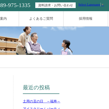
089-975-1335
Select Language
▼
資料請求・お問い合わせ
案内
よくあるご質問
採用情報
最近の投稿
土用の丑の日 ～福寿～
アイスクリームパーティ