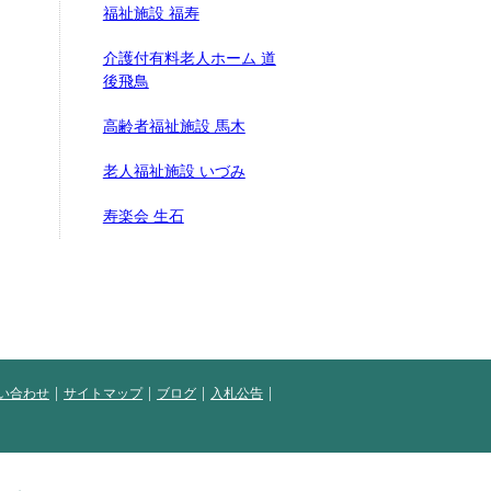
福祉施設 福寿
介護付有料老人ホーム 道
後飛鳥
高齢者福祉施設 馬木
老人福祉施設 いづみ
寿楽会 生石
い合わせ
サイトマップ
ブログ
入札公告