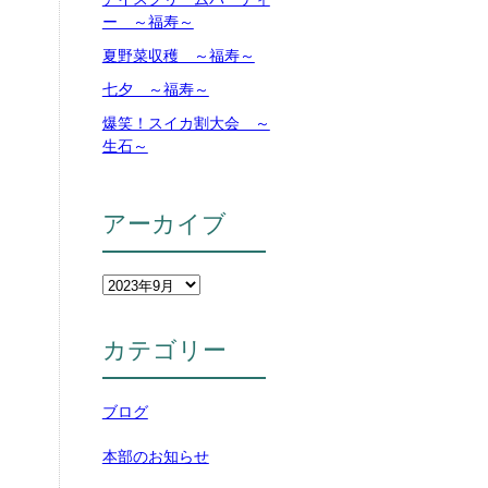
ー ～福寿～
夏野菜収穫 ～福寿～
七夕 ～福寿～
爆笑！スイカ割大会 ～
生石～
アーカイブ
カテゴリー
ブログ
本部のお知らせ