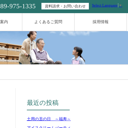
089-975-1335
Select Language
▼
資料請求・お問い合わせ
案内
よくあるご質問
採用情報
最近の投稿
土用の丑の日 ～福寿～
アイスクリームパーティ