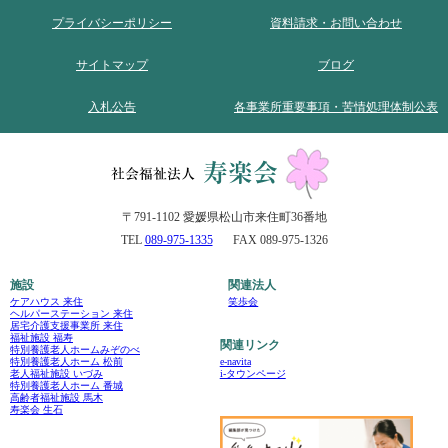
プライバシーポリシー
資料請求・お問い合わせ
サイトマップ
ブログ
入札公告
各事業所重要事項・苦情処理体制公表
〒791-1102 愛媛県松山市来住町36番地
TEL
089-975-1335
FAX 089-975-1326
施設
関連法人
ケアハウス 来住
笑歩会
ヘルパーステーション 来住
居宅介護支援事業所 来住
福祉施設 福寿
関連リンク
特別養護老人ホームみぞのべ
e-navita
特別養護老人ホーム 松前
i-タウンページ
老人福祉施設 いづみ
特別養護老人ホーム 番城
高齢者福祉施設 馬木
寿楽会 生石