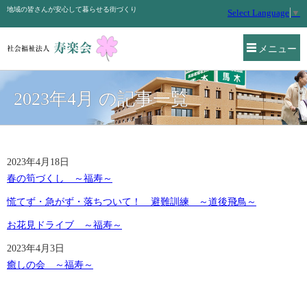
地域の皆さんが安心して暮らせる街づくり
Select Language
▼
メニュー
2023年4月 の記事一覧
2023年4月18日
春の筍づくし ～福寿～
慌てず・急がず・落ちついて！ 避難訓練 ～道後飛鳥～
お花見ドライブ ～福寿～
2023年4月3日
癒しの会 ～福寿～