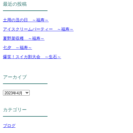
最近の投稿
土用の丑の日 ～福寿～
アイスクリームパーティー ～福寿～
夏野菜収穫 ～福寿～
七夕 ～福寿～
爆笑！スイカ割大会 ～生石～
アーカイブ
カテゴリー
ブログ