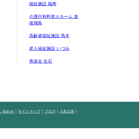
福祉施設 福寿
介護付有料老人ホーム 道
後飛鳥
高齢者福祉施設 馬木
老人福祉施設 いづみ
寿楽会 生石
い合わせ
サイトマップ
ブログ
入札公告