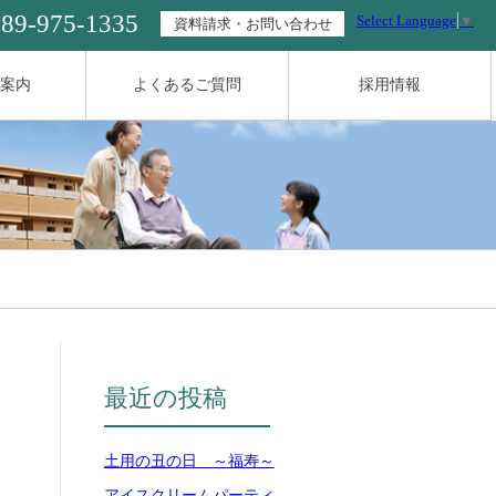
089-975-1335
Select Language
▼
資料請求・お問い合わせ
案内
よくあるご質問
採用情報
最近の投稿
土用の丑の日 ～福寿～
アイスクリームパーティ