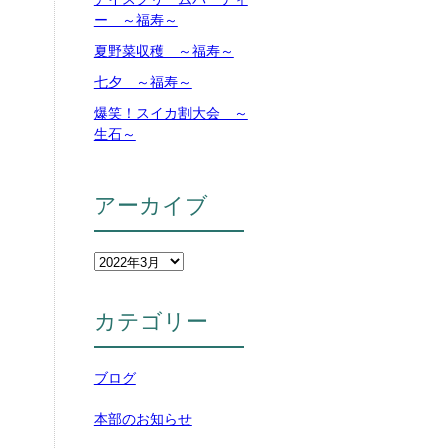
ー ～福寿～
夏野菜収穫 ～福寿～
七夕 ～福寿～
爆笑！スイカ割大会 ～
生石～
アーカイブ
カテゴリー
ブログ
本部のお知らせ