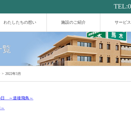
TEL:
わたしたちの想い
施設のご紹介
サービス
一覧
せ
2022年3月
の日 ～道後飛鳥～
寿～