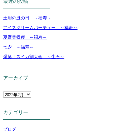
最近の投稿
土用の丑の日 ～福寿～
アイスクリームパーティー ～福寿～
夏野菜収穫 ～福寿～
七夕 ～福寿～
爆笑！スイカ割大会 ～生石～
アーカイブ
カテゴリー
ブログ