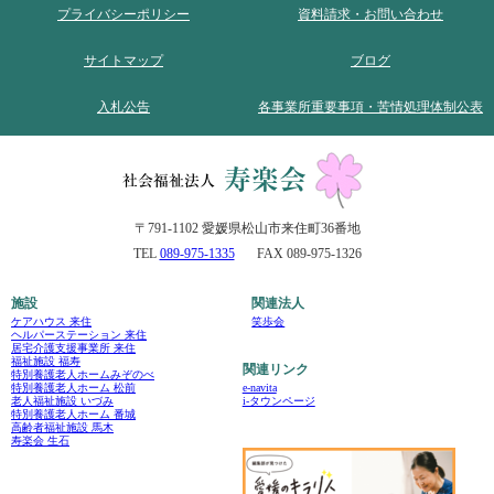
プライバシーポリシー
資料請求・お問い合わせ
サイトマップ
ブログ
入札公告
各事業所重要事項・苦情処理体制公表
〒791-1102 愛媛県松山市来住町36番地
TEL
089-975-1335
FAX 089-975-1326
施設
関連法人
ケアハウス 来住
笑歩会
ヘルパーステーション 来住
居宅介護支援事業所 来住
福祉施設 福寿
関連リンク
特別養護老人ホームみぞのべ
e-navita
特別養護老人ホーム 松前
i-タウンページ
老人福祉施設 いづみ
特別養護老人ホーム 番城
高齢者福祉施設 馬木
寿楽会 生石