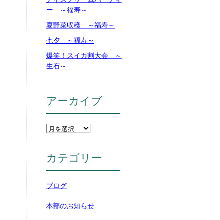
ー ～福寿～
夏野菜収穫 ～福寿～
七夕 ～福寿～
爆笑！スイカ割大会 ～
生石～
アーカイブ
カテゴリー
ブログ
本部のお知らせ