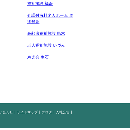
福祉施設 福寿
介護付有料老人ホーム 道
後飛鳥
高齢者福祉施設 馬木
老人福祉施設 いづみ
寿楽会 生石
い合わせ
サイトマップ
ブログ
入札公告