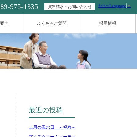
089-975-1335
Select Language
▼
資料請求・お問い合わせ
案内
よくあるご質問
採用情報
最近の投稿
土用の丑の日 ～福寿～
アイスクリームパーティ