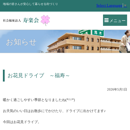
地域の皆さんが安心して暮らせる街づくり
Select Language
▼
メニュー
お知らせ
お花見ドライブ ～福寿～
2026年5月1日
暖かく過ごしやすい季節となりましたね(*^^*)
お天気のいい日はお散歩にでかけたり、ドライブに出かけてます♪
今回はお花見ドライブ。