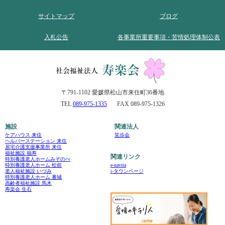
サイトマップ
ブログ
入札公告
各事業所重要事項・苦情処理体制公表
〒791-1102 愛媛県松山市来住町36番地
TEL
089-975-1335
FAX 089-975-1326
施設
関連法人
ケアハウス 来住
笑歩会
ヘルパーステーション 来住
居宅介護支援事業所 来住
福祉施設 福寿
関連リンク
特別養護老人ホームみぞのべ
e-navita
特別養護老人ホーム 松前
i-タウンページ
老人福祉施設 いづみ
特別養護老人ホーム 番城
高齢者福祉施設 馬木
寿楽会 生石