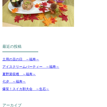
最近の投稿
土用の丑の日 ～福寿～
アイスクリームパーティー ～福寿～
夏野菜収穫 ～福寿～
七夕 ～福寿～
爆笑！スイカ割大会 ～生石～
アーカイブ