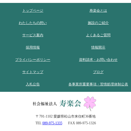
トップページ
寿楽会とは
わたしたちの想い
施設のご紹介
サービス案内
よくあるご質問
採用情報
情報開示
プライバシーポリシー
資料請求・お問い合わせ
サイトマップ
ブログ
入札公告
各事業所重要事項・苦情処理体制公表
〒791-1102 愛媛県松山市来住町36番地
TEL
089-975-1335
FAX 089-975-1326