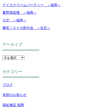
アイスクリームパーティー ～福寿～
夏野菜収穫 ～福寿～
七夕 ～福寿～
爆笑！スイカ割大会 ～生石～
アーカイブ
カテゴリー
ブログ
本部のお知らせ
福祉施設 福寿