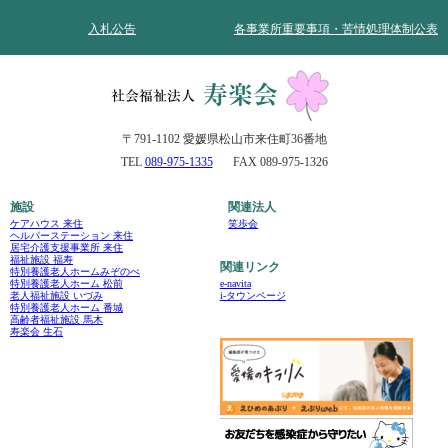
入札公告
各事業所重要事項・苦情処理体制公表
〒791-1102 愛媛県松山市来住町36番地
TEL
089-975-1335
FAX 089-975-1326
施設
関連法人
ケアハウス 来住
笑歩会
ヘルパーステーション 来住
居宅介護支援事業所 来住
福祉施設 福寿
関連リンク
特別養護老人ホームみぞのべ
e-navita
特別養護老人ホーム 松前
i-タウンページ
老人福祉施設 いづみ
特別養護老人ホーム 番城
高齢者福祉施設 馬木
寿楽会 生石