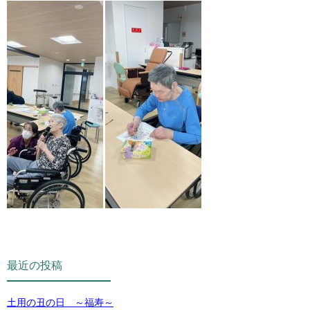
最近の投稿
土用の丑の日 ～福寿～