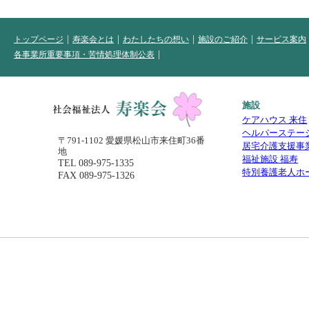
トップページ
寿楽会とは
わたしたちの想い
施設のご紹介
サービス案内
各事業所重要事項・苦情処理体制公表
施設
ケアハウス 来住
ヘルパーステー
〒791-1102 愛媛県松山市来住町36番
居宅介護支援事
地
福祉施設 福寿
TEL
089-975-1335
特別養護老人ホ
FAX 089-975-1326