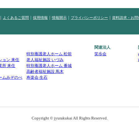
よくあるご質問
採用情報
情報開示
プライバシーポリシー
資料請求・お問
関連法人
特別養護老人ホーム 松前
笑歩会
ション 来住
老人福祉施設 いづみ
業所 来住
特別養護老人ホーム 番城
高齢者福祉施設 馬木
ームみぞのべ
寿楽会 生石
Copyright © jyurakukai All Rights Reserved.