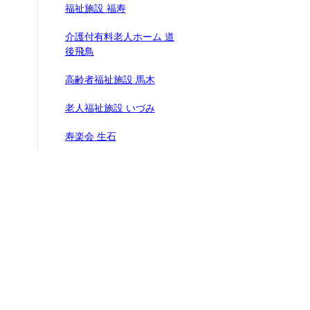
福祉施設 福寿
介護付有料老人ホーム 道
後飛鳥
高齢者福祉施設 馬木
老人福祉施設 いづみ
寿楽会 生石