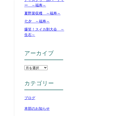
ー ～福寿～
夏野菜収穫 ～福寿～
七夕 ～福寿～
爆笑！スイカ割大会 ～
生石～
アーカイブ
カテゴリー
ブログ
本部のお知らせ