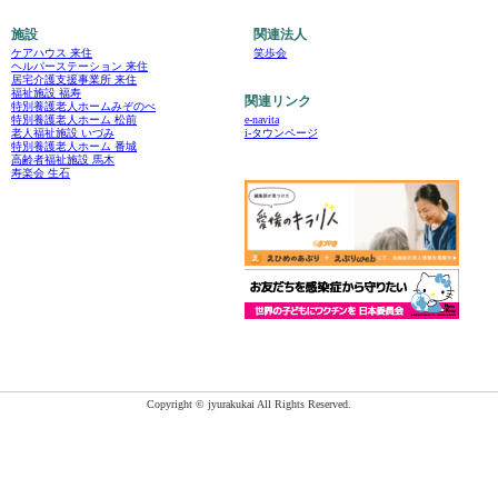
施設
関連法人
ケアハウス 来住
笑歩会
ヘルパーステーション 来住
居宅介護支援事業所 来住
福祉施設 福寿
関連リンク
特別養護老人ホームみぞのべ
e-navita
特別養護老人ホーム 松前
i-タウンページ
老人福祉施設 いづみ
特別養護老人ホーム 番城
高齢者福祉施設 馬木
寿楽会 生石
Copyright © jyurakukai All Rights Reserved.