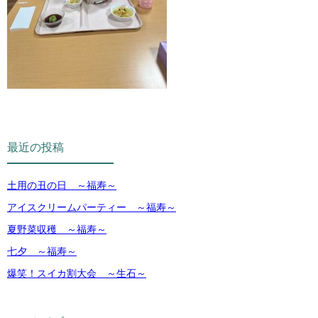
最近の投稿
土用の丑の日 ～福寿～
アイスクリームパーティー ～福寿～
夏野菜収穫 ～福寿～
七夕 ～福寿～
爆笑！スイカ割大会 ～生石～