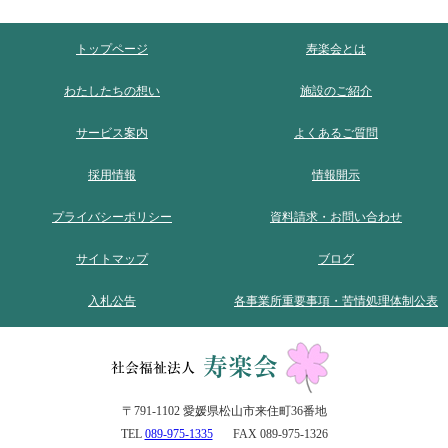
トップページ
寿楽会とは
わたしたちの想い
施設のご紹介
サービス案内
よくあるご質問
採用情報
情報開示
プライバシーポリシー
資料請求・お問い合わせ
サイトマップ
ブログ
入札公告
各事業所重要事項・苦情処理体制公表
〒791-1102 愛媛県松山市来住町36番地
TEL
089-975-1335
FAX 089-975-1326