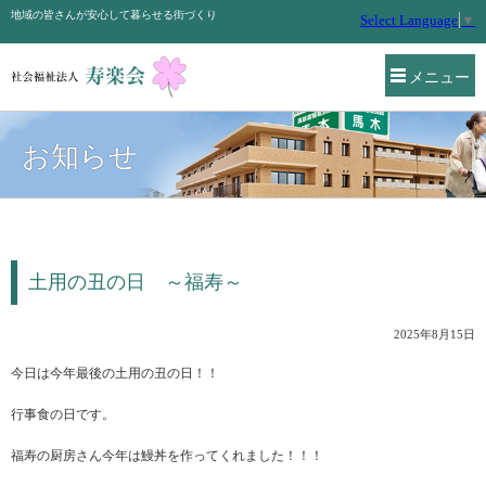
地域の皆さんが安心して暮らせる街づくり
Select Language
▼
メニュー
お知らせ
土用の丑の日 ～福寿～
2025年8月15日
今日は今年最後の土用の丑の日！！
行事食の日です。
福寿の厨房さん今年は鰻丼を作ってくれました！！！