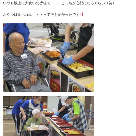
いつも以上に大食いの皆様で・・・こっちが心配になるぐらい（笑）
おやつは食べれん・・・って声も多かったです