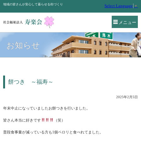
地域の皆さんが安心して暮らせる街づくり
Select Language
▼
メニュー
お知らせ
餅つき ～福寿～
2025年2月5日
年末中止になっていましたお餅つきを行いました。
皆さん本当に好きです
（笑）
普段食事量が減っている方も1個ペロリと食べれてました。