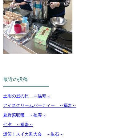
最近の投稿
土用の丑の日 ～福寿～
アイスクリームパーティー ～福寿～
夏野菜収穫 ～福寿～
七夕 ～福寿～
爆笑！スイカ割大会 ～生石～