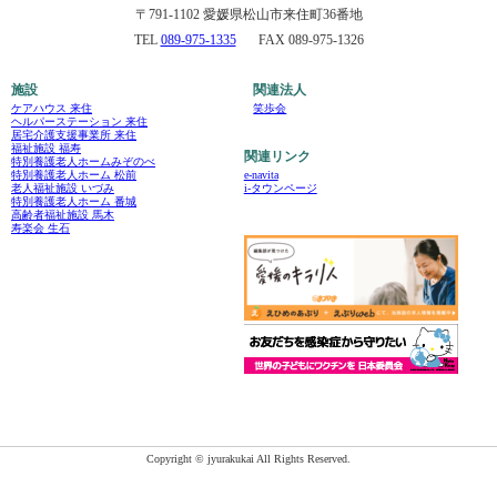
〒791-1102 愛媛県松山市来住町36番地
TEL
089-975-1335
FAX 089-975-1326
施設
関連法人
ケアハウス 来住
笑歩会
ヘルパーステーション 来住
居宅介護支援事業所 来住
福祉施設 福寿
関連リンク
特別養護老人ホームみぞのべ
e-navita
特別養護老人ホーム 松前
i-タウンページ
老人福祉施設 いづみ
特別養護老人ホーム 番城
高齢者福祉施設 馬木
寿楽会 生石
Copyright © jyurakukai All Rights Reserved.