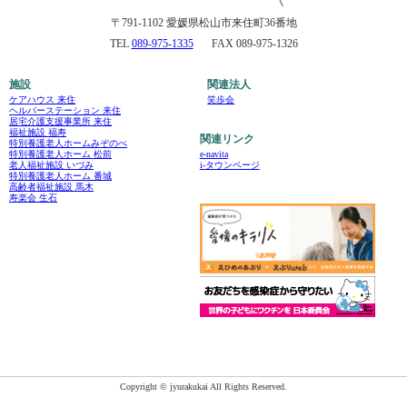
〒791-1102 愛媛県松山市来住町36番地
TEL
089-975-1335
FAX 089-975-1326
施設
関連法人
ケアハウス 来住
笑歩会
ヘルパーステーション 来住
居宅介護支援事業所 来住
福祉施設 福寿
関連リンク
特別養護老人ホームみぞのべ
e-navita
特別養護老人ホーム 松前
i-タウンページ
老人福祉施設 いづみ
特別養護老人ホーム 番城
高齢者福祉施設 馬木
寿楽会 生石
Copyright © jyurakukai All Rights Reserved.