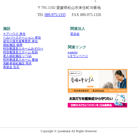
〒791-1102 愛媛県松山市来住町36番地
TEL
089-975-1335
FAX 089-975-1326
施設
関連法人
ケアハウス 来住
笑歩会
ヘルパーステーション 来住
居宅介護支援事業所 来住
福祉施設 福寿
関連リンク
特別養護老人ホームみぞのべ
e-navita
特別養護老人ホーム 松前
i-タウンページ
老人福祉施設 いづみ
特別養護老人ホーム 番城
高齢者福祉施設 馬木
寿楽会 生石
Copyright © jyurakukai All Rights Reserved.