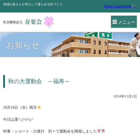
地域の皆さんが安心して暮らせる街づくり
Select Language
▼
メニュー
お知らせ
秋の大運動会 ～福寿～
2024年11月1日
10月16日（水）晴天
今日は運＼(^o^)／
特養・ショート・介護付 別々で運動会を開催しました