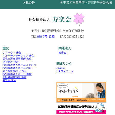
入札公告
各事業所重要事項・苦情処理体制公表
〒791-1102 愛媛県松山市来住町36番地
TEL
089-975-1335
FAX 089-975-1326
施設
関連法人
ケアハウス 来住
笑歩会
ヘルパーステーション 来住
居宅介護支援事業所 来住
福祉施設 福寿
関連リンク
特別養護老人ホームみぞのべ
e-navita
特別養護老人ホーム 松前
i-タウンページ
老人福祉施設 いづみ
特別養護老人ホーム 番城
高齢者福祉施設 馬木
寿楽会 生石