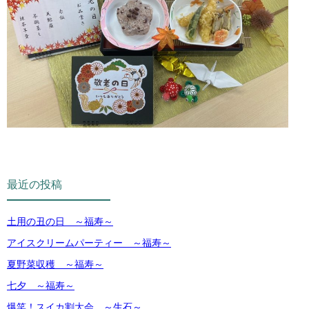
最近の投稿
土用の丑の日 ～福寿～
アイスクリームパーティー ～福寿～
夏野菜収穫 ～福寿～
七夕 ～福寿～
爆笑！スイカ割大会 ～生石～