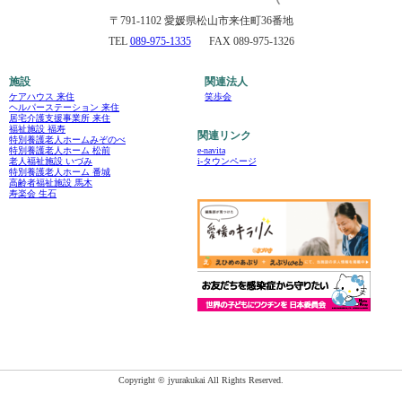
〒791-1102 愛媛県松山市来住町36番地
TEL
089-975-1335
FAX 089-975-1326
施設
関連法人
ケアハウス 来住
笑歩会
ヘルパーステーション 来住
居宅介護支援事業所 来住
福祉施設 福寿
関連リンク
特別養護老人ホームみぞのべ
e-navita
特別養護老人ホーム 松前
i-タウンページ
老人福祉施設 いづみ
特別養護老人ホーム 番城
高齢者福祉施設 馬木
寿楽会 生石
Copyright © jyurakukai All Rights Reserved.