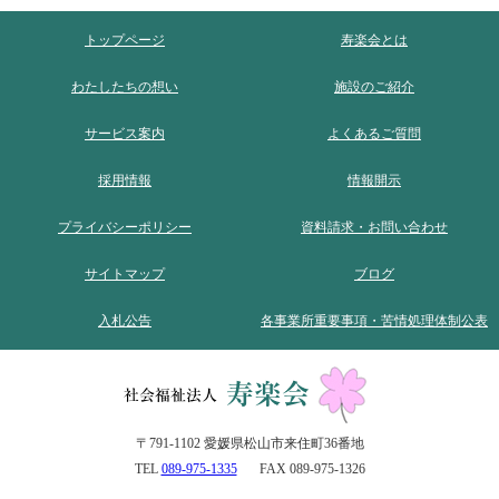
トップページ
寿楽会とは
わたしたちの想い
施設のご紹介
サービス案内
よくあるご質問
採用情報
情報開示
プライバシーポリシー
資料請求・お問い合わせ
サイトマップ
ブログ
入札公告
各事業所重要事項・苦情処理体制公表
〒791-1102 愛媛県松山市来住町36番地
TEL
089-975-1335
FAX 089-975-1326