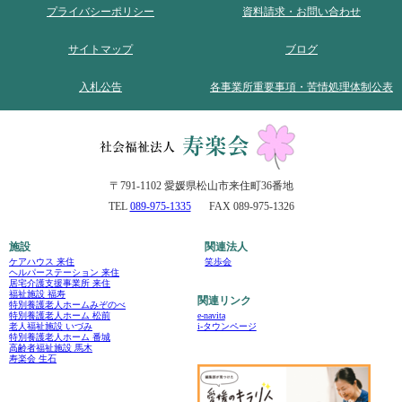
プライバシーポリシー
資料請求・お問い合わせ
サイトマップ
ブログ
入札公告
各事業所重要事項・苦情処理体制公表
〒791-1102 愛媛県松山市来住町36番地
TEL
089-975-1335
FAX 089-975-1326
施設
関連法人
ケアハウス 来住
笑歩会
ヘルパーステーション 来住
居宅介護支援事業所 来住
福祉施設 福寿
関連リンク
特別養護老人ホームみぞのべ
e-navita
特別養護老人ホーム 松前
i-タウンページ
老人福祉施設 いづみ
特別養護老人ホーム 番城
高齢者福祉施設 馬木
寿楽会 生石