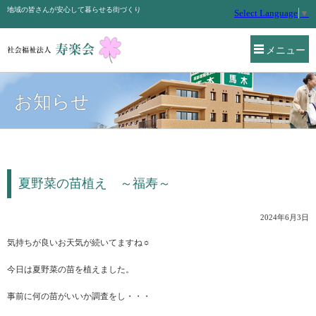
地域の皆さんが安心して暮らせる街づくり
Select Language
▼
メニュー
お知らせ
夏野菜の苗植え ～福寿～
2024年6月3日
気持ちが良いお天気が続いてますね☼
今日は夏野菜の苗を植えました。
事前に何の苗がいいか調査をし・・・