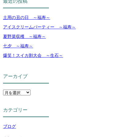
最近の投稿
土用の丑の日 ～福寿～
アイスクリームパーティー ～福寿～
夏野菜収穫 ～福寿～
七夕 ～福寿～
爆笑！スイカ割大会 ～生石～
アーカイブ
カテゴリー
ブログ