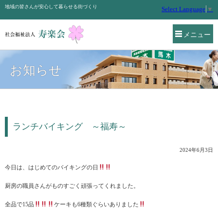
地域の皆さんが安心して暮らせる街づくり
Select Language
▼
メニュー
お知らせ
ランチバイキング ～福寿～
2024年6月3日
今日は、はじめてのバイキングの日
厨房の職員さんがものすごく頑張ってくれました。
全品で15品
ケーキも6種類ぐらいありました