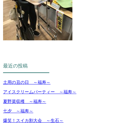
最近の投稿
土用の丑の日 ～福寿～
アイスクリームパーティー ～福寿～
夏野菜収穫 ～福寿～
七夕 ～福寿～
爆笑！スイカ割大会 ～生石～