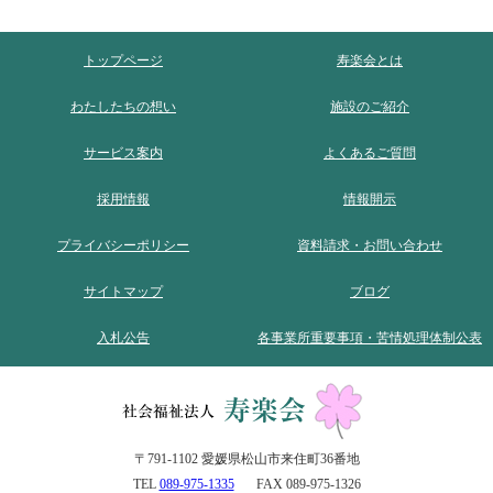
トップページ
寿楽会とは
わたしたちの想い
施設のご紹介
サービス案内
よくあるご質問
採用情報
情報開示
プライバシーポリシー
資料請求・お問い合わせ
サイトマップ
ブログ
入札公告
各事業所重要事項・苦情処理体制公表
〒791-1102 愛媛県松山市来住町36番地
TEL
089-975-1335
FAX 089-975-1326