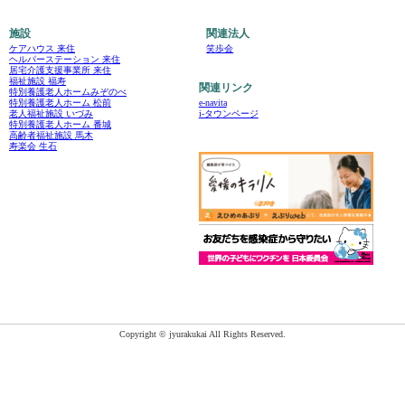
施設
関連法人
ケアハウス 来住
笑歩会
ヘルパーステーション 来住
居宅介護支援事業所 来住
福祉施設 福寿
関連リンク
特別養護老人ホームみぞのべ
e-navita
特別養護老人ホーム 松前
i-タウンページ
老人福祉施設 いづみ
特別養護老人ホーム 番城
高齢者福祉施設 馬木
寿楽会 生石
Copyright © jyurakukai All Rights Reserved.