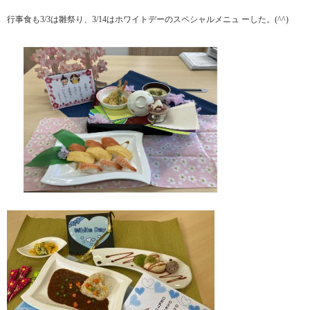
行事食も3/3は雛祭り、3/14はホワイトデーのスペシャルメニュ ーした。(^^)