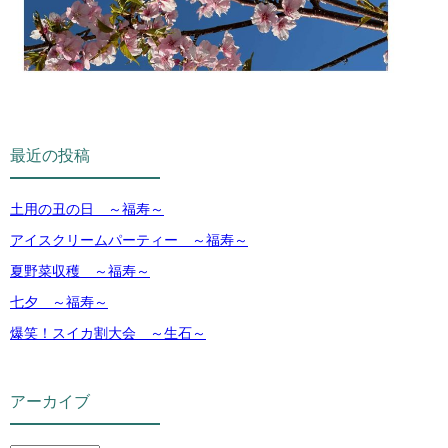
最近の投稿
土用の丑の日 ～福寿～
アイスクリームパーティー ～福寿～
夏野菜収穫 ～福寿～
七夕 ～福寿～
爆笑！スイカ割大会 ～生石～
アーカイブ