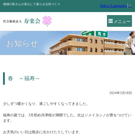
地域の皆さんが安心して暮らせる街づくり
Select Language
▼
メニュー
お知らせ
春 ～福寿～
2024年3月18日
少しずつ暖かくなり、過ごしやすくなってきました。
福寿の庭では、3月初め河津桜が満開でした。次はソメイヨシノが蕾をつけてい
ます。
お天気のいい日は散歩に出かけたりしています。