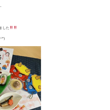
・
ました
*)