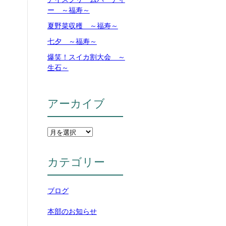
ー ～福寿～
夏野菜収穫 ～福寿～
七夕 ～福寿～
爆笑！スイカ割大会 ～
生石～
アーカイブ
カテゴリー
ブログ
本部のお知らせ