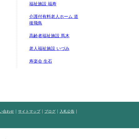
福祉施設 福寿
介護付有料老人ホーム 道
後飛鳥
高齢者福祉施設 馬木
老人福祉施設 いづみ
寿楽会 生石
い合わせ
サイトマップ
ブログ
入札公告