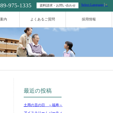
089-975-1335
Select Language
▼
資料請求・お問い合わせ
案内
よくあるご質問
採用情報
最近の投稿
土用の丑の日 ～福寿～
アイスクリームパーティ