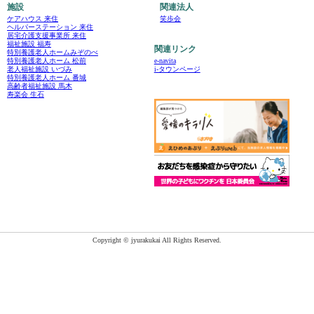
施設
関連法人
ケアハウス 来住
笑歩会
ヘルパーステーション 来住
居宅介護支援事業所 来住
福祉施設 福寿
関連リンク
特別養護老人ホームみぞのべ
e-navita
特別養護老人ホーム 松前
i-タウンページ
老人福祉施設 いづみ
特別養護老人ホーム 番城
高齢者福祉施設 馬木
寿楽会 生石
Copyright © jyurakukai All Rights Reserved.