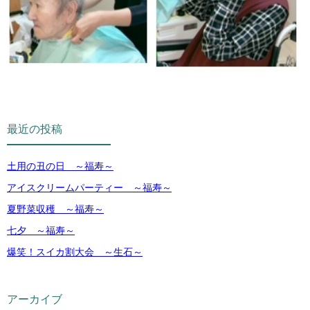
最近の投稿
土用の丑の日 ～福寿～
アイスクリームパーティー ～福寿～
夏野菜収穫 ～福寿～
七夕 ～福寿～
爆笑！スイカ割大会 ～生石～
アーカイブ