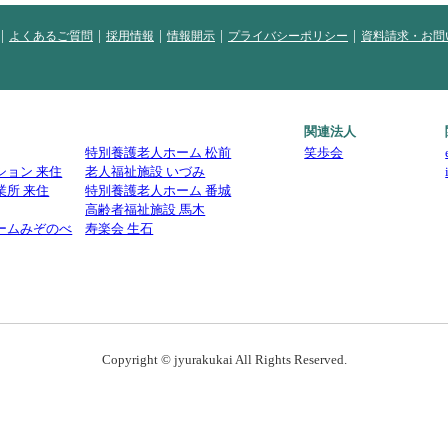
よくあるご質問
採用情報
情報開示
プライバシーポリシー
資料請求・お問
関連法人
特別養護老人ホーム 松前
笑歩会
ション 来住
老人福祉施設 いづみ
業所 来住
特別養護老人ホーム 番城
高齢者福祉施設 馬木
ームみぞのべ
寿楽会 生石
Copyright © jyurakukai All Rights Reserved.