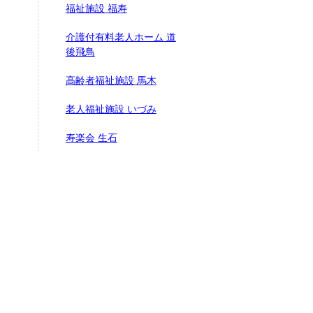
福祉施設 福寿
介護付有料老人ホーム 道
後飛鳥
高齢者福祉施設 馬木
老人福祉施設 いづみ
寿楽会 生石