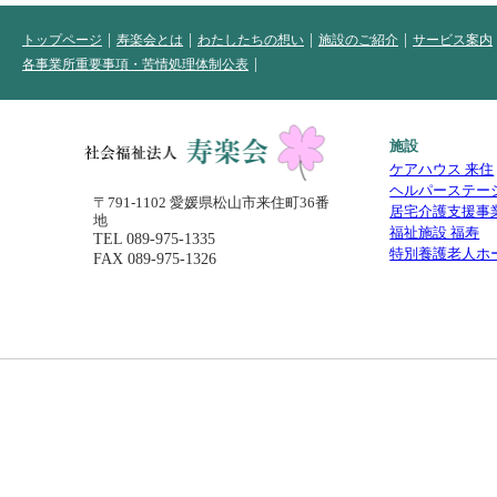
トップページ
寿楽会とは
わたしたちの想い
施設のご紹介
サービス案内
各事業所重要事項・苦情処理体制公表
施設
ケアハウス 来住
ヘルパーステー
〒791-1102 愛媛県松山市来住町36番
居宅介護支援事
地
福祉施設 福寿
TEL
089-975-1335
特別養護老人ホ
FAX 089-975-1326