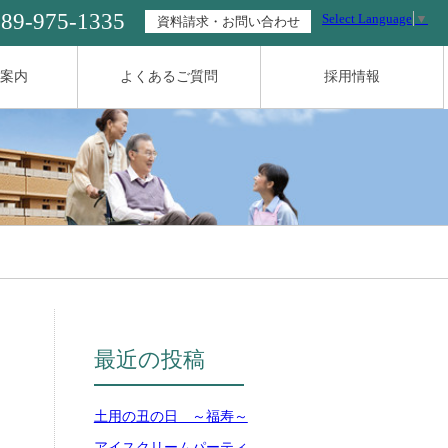
089-975-1335
Select Language
▼
資料請求・お問い合わせ
案内
よくあるご質問
採用情報
最近の投稿
土用の丑の日 ～福寿～
アイスクリームパーティ