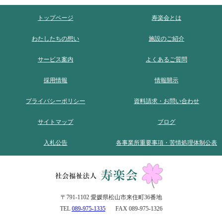
トップページ
寿楽会とは
わたしたちの想い
施設のご紹介
サービス案内
よくあるご質問
採用情報
情報開示
プライバシーポリシー
資料請求・お問い合わせ
サイトマップ
ブログ
入札公告
各事業所重要事項・苦情処理体制公表
〒791-1102 愛媛県松山市来住町36番地
TEL
089-975-1335
FAX 089-975-1326