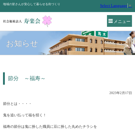
地域の皆さんが安心して暮らせる街づくり
Select Language
▼
メニュー
お知らせ
節分 ～福寿～
2023年2月17日
節分とは・・・・
鬼を追い払って福を招く！
福寿の節分は鬼に扮した職員に豆に扮した丸めたチラシを