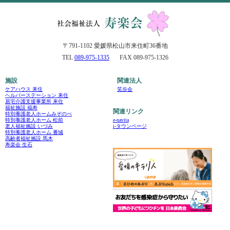
〒791-1102 愛媛県松山市来住町36番地
TEL
089-975-1335
FAX 089-975-1326
施設
関連法人
ケアハウス 来住
笑歩会
ヘルパーステーション 来住
居宅介護支援事業所 来住
福祉施設 福寿
関連リンク
特別養護老人ホームみぞのべ
e-navita
特別養護老人ホーム 松前
i-タウンページ
老人福祉施設 いづみ
特別養護老人ホーム 番城
高齢者福祉施設 馬木
寿楽会 生石