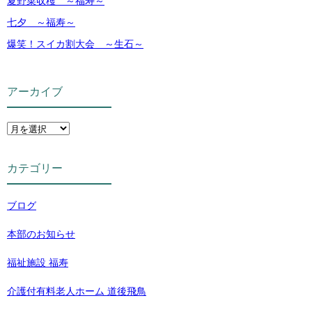
夏野菜収穫 ～福寿～
七夕 ～福寿～
爆笑！スイカ割大会 ～生石～
アーカイブ
カテゴリー
ブログ
本部のお知らせ
福祉施設 福寿
介護付有料老人ホーム 道後飛鳥