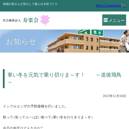
地域の皆さんが安心して暮らせる街づくり
Select Language
▼
メニュー
お知らせ
寒い冬を元気で乗り切りま～す！ ～道後飛鳥
～
2022年12月16日
インフルエンザの予防接種を行いました。
歌って♪笑って♪いっぱい食べて♪寒い冬をのりきりま～す♪
今日の血圧はどんなかな?