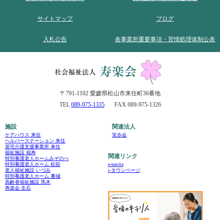
サイトマップ
ブログ
入札公告
各事業所重要事項・苦情処理体制公表
〒791-1102 愛媛県松山市来住町36番地
TEL
089-975-1335
FAX 089-975-1326
施設
関連法人
ケアハウス 来住
笑歩会
ヘルパーステーション 来住
居宅介護支援事業所 来住
福祉施設 福寿
関連リンク
特別養護老人ホームみぞのべ
e-navita
特別養護老人ホーム 松前
i-タウンページ
老人福祉施設 いづみ
特別養護老人ホーム 番城
高齢者福祉施設 馬木
寿楽会 生石