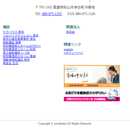
〒791-1102 愛媛県松山市来住町36番地
TEL
089-975-1335
FAX 089-975-1326
施設
関連法人
ケアハウス 来住
笑歩会
ヘルパーステーション 来住
居宅介護支援事業所 来住
福祉施設 福寿
関連リンク
特別養護老人ホームみぞのべ
e-navita
特別養護老人ホーム 松前
i-タウンページ
老人福祉施設 いづみ
特別養護老人ホーム 番城
高齢者福祉施設 馬木
寿楽会 生石
Copyright © jyurakukai All Rights Reserved.