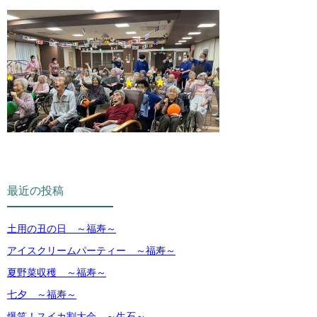
最近の投稿
土用の丑の日 ～福寿～
アイスクリームパーティー ～福寿～
夏野菜収穫 ～福寿～
七夕 ～福寿～
爆笑！スイカ割大会 ～生石～