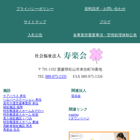
プライバシーポリシー
資料請求・お問い合わせ
サイトマップ
ブログ
入札公告
各事業所重要事項・苦情処理体制公表
〒791-1102 愛媛県松山市来住町36番地
TEL
089-975-1335
FAX 089-975-1326
施設
関連法人
ケアハウス 来住
笑歩会
ヘルパーステーション 来住
居宅介護支援事業所 来住
福祉施設 福寿
関連リンク
特別養護老人ホームみぞのべ
e-navita
特別養護老人ホーム 松前
i-タウンページ
老人福祉施設 いづみ
特別養護老人ホーム 番城
高齢者福祉施設 馬木
寿楽会 生石