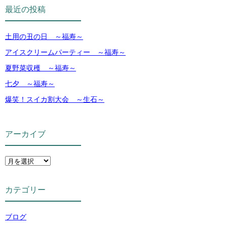
最近の投稿
土用の丑の日 ～福寿～
アイスクリームパーティー ～福寿～
夏野菜収穫 ～福寿～
七夕 ～福寿～
爆笑！スイカ割大会 ～生石～
アーカイブ
カテゴリー
ブログ