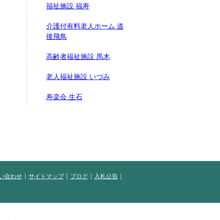
福祉施設 福寿
介護付有料老人ホーム 道
後飛鳥
高齢者福祉施設 馬木
老人福祉施設 いづみ
寿楽会 生石
い合わせ
サイトマップ
ブログ
入札公告