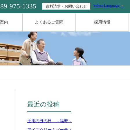
089-975-1335
Select Language
▼
資料請求・お問い合わせ
案内
よくあるご質問
採用情報
最近の投稿
土用の丑の日 ～福寿～
アイスクリームパーティ