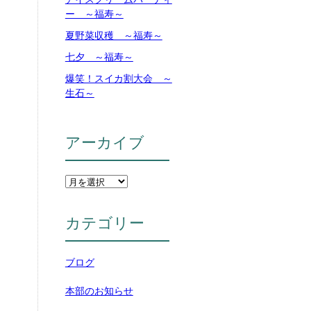
ー ～福寿～
夏野菜収穫 ～福寿～
七夕 ～福寿～
爆笑！スイカ割大会 ～
生石～
アーカイブ
カテゴリー
ブログ
本部のお知らせ