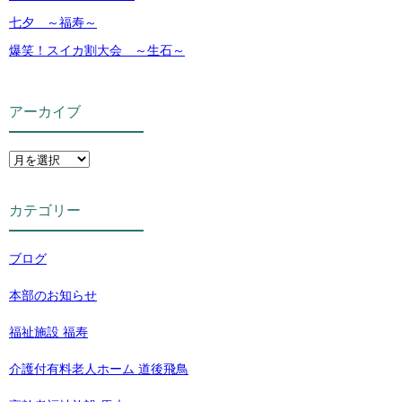
七夕 ～福寿～
爆笑！スイカ割大会 ～生石～
アーカイブ
カテゴリー
ブログ
本部のお知らせ
福祉施設 福寿
介護付有料老人ホーム 道後飛鳥