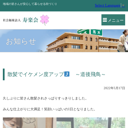
地域の皆さんが安心して暮らせる街づくり
Select Language
▼
メニュー
お知らせ
散髪でイケメン度アップ
～道後飛鳥～
2022年5月17日
久しぶりに皆さん散髪されさっぱりすっきりしました。
みんな仕上がりに大満足！笑顔いっぱいの1日となりました。