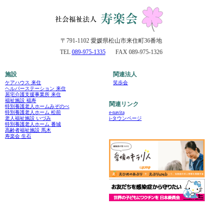
〒791-1102 愛媛県松山市来住町36番地
TEL
089-975-1335
FAX 089-975-1326
施設
関連法人
ケアハウス 来住
笑歩会
ヘルパーステーション 来住
居宅介護支援事業所 来住
福祉施設 福寿
関連リンク
特別養護老人ホームみぞのべ
e-navita
特別養護老人ホーム 松前
i-タウンページ
老人福祉施設 いづみ
特別養護老人ホーム 番城
高齢者福祉施設 馬木
寿楽会 生石