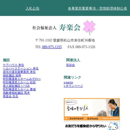
入札公告
各事業所重要事項・苦情処理体制公表
〒791-1102 愛媛県松山市来住町36番地
TEL
089-975-1335
FAX 089-975-1326
施設
関連法人
ケアハウス 来住
笑歩会
ヘルパーステーション 来住
居宅介護支援事業所 来住
福祉施設 福寿
関連リンク
特別養護老人ホームみぞのべ
e-navita
特別養護老人ホーム 松前
i-タウンページ
老人福祉施設 いづみ
特別養護老人ホーム 番城
高齢者福祉施設 馬木
寿楽会 生石