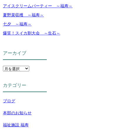
アイスクリームパーティー ～福寿～
夏野菜収穫 ～福寿～
七夕 ～福寿～
爆笑！スイカ割大会 ～生石～
アーカイブ
カテゴリー
ブログ
本部のお知らせ
福祉施設 福寿