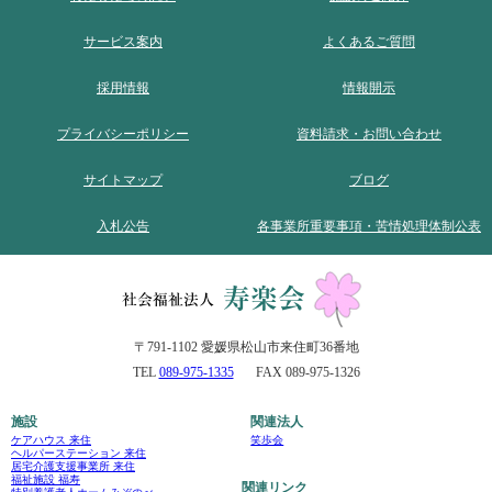
サービス案内
よくあるご質問
採用情報
情報開示
プライバシーポリシー
資料請求・お問い合わせ
サイトマップ
ブログ
入札公告
各事業所重要事項・苦情処理体制公表
〒791-1102 愛媛県松山市来住町36番地
TEL
089-975-1335
FAX 089-975-1326
施設
関連法人
ケアハウス 来住
笑歩会
ヘルパーステーション 来住
居宅介護支援事業所 来住
福祉施設 福寿
関連リンク