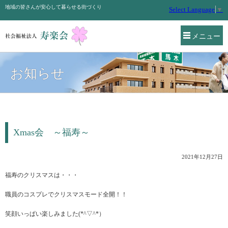
地域の皆さんが安心して暮らせる街づくり
Select Language
▼
メニュー
お知らせ
Xmas会 ～福寿～
2021年12月27日
福寿のクリスマスは・・・
職員のコスプレでクリスマスモード全開！！
笑顔いっぱい楽しみました(*^▽^*）