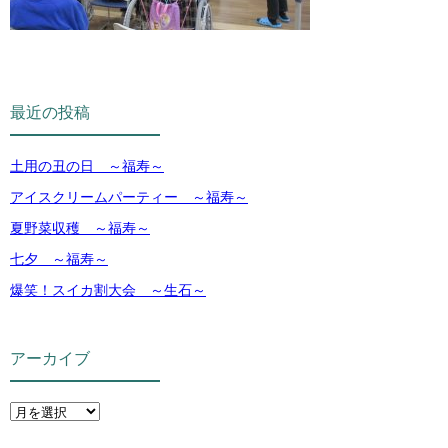
最近の投稿
土用の丑の日 ～福寿～
アイスクリームパーティー ～福寿～
夏野菜収穫 ～福寿～
七夕 ～福寿～
爆笑！スイカ割大会 ～生石～
アーカイブ