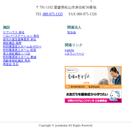
〒791-1102 愛媛県松山市来住町36番地
TEL
089-975-1335
FAX 089-975-1326
施設
関連法人
ケアハウス 来住
笑歩会
ヘルパーステーション 来住
居宅介護支援事業所 来住
福祉施設 福寿
関連リンク
特別養護老人ホームみぞのべ
e-navita
特別養護老人ホーム 松前
i-タウンページ
老人福祉施設 いづみ
特別養護老人ホーム 番城
高齢者福祉施設 馬木
寿楽会 生石
Copyright © jyurakukai All Rights Reserved.