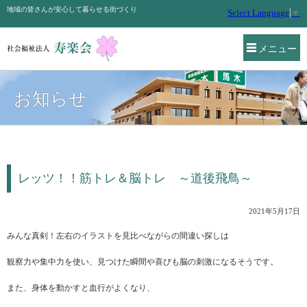
地域の皆さんが安心して暮らせる街づくり
Select Language
▼
メニュー
お知らせ
レッツ！！筋トレ＆脳トレ ～道後飛鳥～
2021年5月17日
みんな真剣！左右のイラストを見比べながらの間違い探しは
観察力や集中力を使い、見つけた瞬間や喜びも脳の刺激になるそうです。
また、身体を動かすと血行がよくなり、