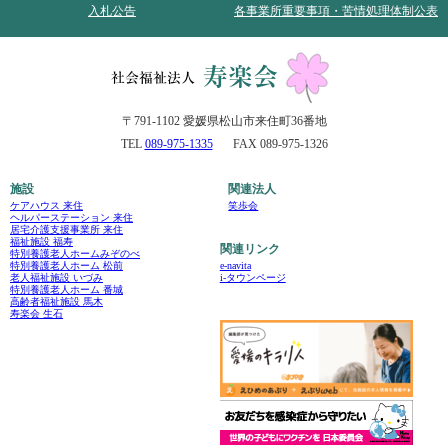
入札公告
各事業所重要事項・苦情処理体制公表
〒791-1102 愛媛県松山市来住町36番地
TEL
089-975-1335
FAX 089-975-1326
施設
関連法人
ケアハウス 来住
笑歩会
ヘルパーステーション 来住
居宅介護支援事業所 来住
福祉施設 福寿
関連リンク
特別養護老人ホームみぞのべ
e-navita
特別養護老人ホーム 松前
i-タウンページ
老人福祉施設 いづみ
特別養護老人ホーム 番城
高齢者福祉施設 馬木
寿楽会 生石