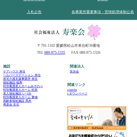
入札公告
各事業所重要事項・苦情処理体制公表
〒791-1102 愛媛県松山市来住町36番地
TEL
089-975-1335
FAX 089-975-1326
施設
関連法人
ケアハウス 来住
笑歩会
ヘルパーステーション 来住
居宅介護支援事業所 来住
福祉施設 福寿
関連リンク
特別養護老人ホームみぞのべ
e-navita
特別養護老人ホーム 松前
i-タウンページ
老人福祉施設 いづみ
特別養護老人ホーム 番城
高齢者福祉施設 馬木
寿楽会 生石