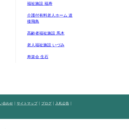
福祉施設 福寿
介護付有料老人ホーム 道
後飛鳥
高齢者福祉施設 馬木
老人福祉施設 いづみ
寿楽会 生石
い合わせ
サイトマップ
ブログ
入札公告