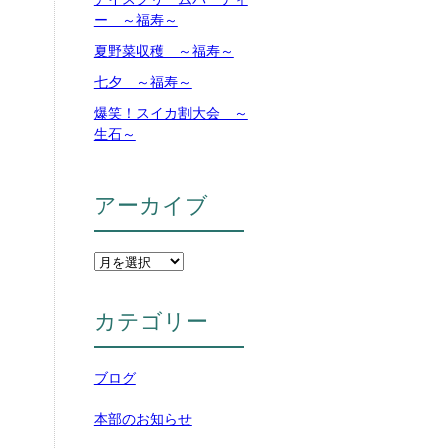
ー ～福寿～
夏野菜収穫 ～福寿～
七夕 ～福寿～
爆笑！スイカ割大会 ～
生石～
アーカイブ
カテゴリー
ブログ
本部のお知らせ