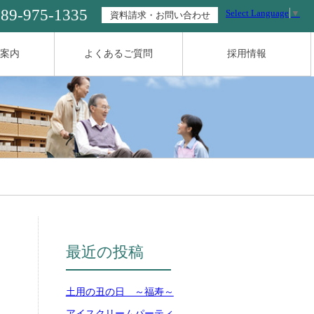
089-975-1335
Select Language
▼
資料請求・お問い合わせ
案内
よくあるご質問
採用情報
最近の投稿
土用の丑の日 ～福寿～
アイスクリームパーティ