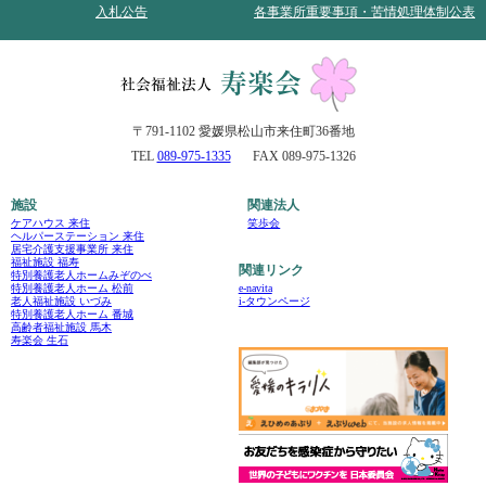
入札公告
各事業所重要事項・苦情処理体制公表
〒791-1102 愛媛県松山市来住町36番地
TEL
089-975-1335
FAX 089-975-1326
施設
関連法人
ケアハウス 来住
笑歩会
ヘルパーステーション 来住
居宅介護支援事業所 来住
福祉施設 福寿
関連リンク
特別養護老人ホームみぞのべ
e-navita
特別養護老人ホーム 松前
i-タウンページ
老人福祉施設 いづみ
特別養護老人ホーム 番城
高齢者福祉施設 馬木
寿楽会 生石