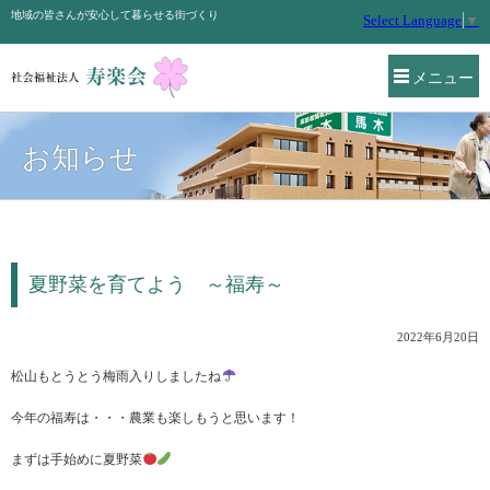
地域の皆さんが安心して暮らせる街づくり
Select Language
▼
メニュー
お知らせ
夏野菜を育てよう ～福寿～
2022年6月20日
松山もとうとう梅雨入りしましたね
今年の福寿は・・・農業も楽しもうと思います！
まずは手始めに夏野菜