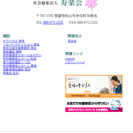
〒791-1102 愛媛県松山市来住町36番地
TEL
089-975-1335
FAX 089-975-1326
施設
関連法人
ケアハウス 来住
笑歩会
ヘルパーステーション 来住
居宅介護支援事業所 来住
福祉施設 福寿
関連リンク
特別養護老人ホームみぞのべ
e-navita
特別養護老人ホーム 松前
i-タウンページ
老人福祉施設 いづみ
特別養護老人ホーム 番城
高齢者福祉施設 馬木
寿楽会 生石