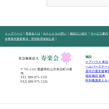
トップページ
寿楽会とは
わたしたちの想い
施設のご紹介
サービス案内
各事業所重要事項・苦情処理体制公表
施設
ケアハウス 来住
ヘルパーステー
〒791-1102 愛媛県松山市来住町36番
居宅介護支援事
地
福祉施設 福寿
TEL
089-975-1335
特別養護老人ホ
FAX 089-975-1326