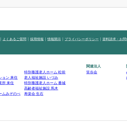
よくあるご質問
採用情報
情報開示
プライバシーポリシー
資料請求・お問
関連法人
特別養護老人ホーム 松前
笑歩会
ション 来住
老人福祉施設 いづみ
業所 来住
特別養護老人ホーム 番城
高齢者福祉施設 馬木
ームみぞのべ
寿楽会 生石